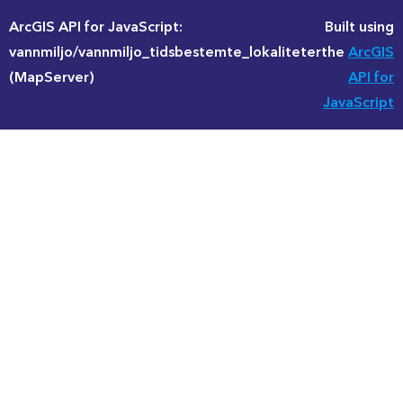
ArcGIS API for JavaScript:
Built using
vannmiljo/vannmiljo_tidsbestemte_lokaliteter
the
ArcGIS
(MapServer)
API for
JavaScript